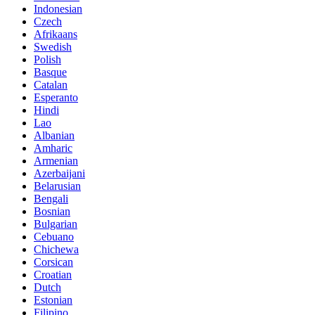
Indonesian
Czech
Afrikaans
Swedish
Polish
Basque
Catalan
Esperanto
Hindi
Lao
Albanian
Amharic
Armenian
Azerbaijani
Belarusian
Bengali
Bosnian
Bulgarian
Cebuano
Chichewa
Corsican
Croatian
Dutch
Estonian
Filipino