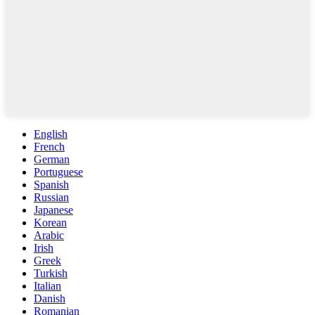
English
French
German
Portuguese
Spanish
Russian
Japanese
Korean
Arabic
Irish
Greek
Turkish
Italian
Danish
Romanian