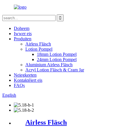
Doheem
Iwwer eis
Produiten
Airless Fläsch
Lotion Pompel
18mm Lotion Pompel
24mm Lotion Pompel
Aluminium Airless Fläsch
Acryl Lotion Fläsch & Cram Jar
Neiegkeeten
Kontaktéiert eis
FAQs
English
Airless Fläsch