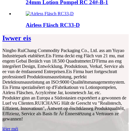
24mm Lotion Pompel RC 24#-B-1
Airless Fläsch RC33-D
Iwwer eis
Ningbo RuiChang Commodity Packaging Co., Ltd. ass am Yuyao
Industriepark etabléiert.Eis Firma deckt eng Fläch vun 21 mu, mat
engem Gebai Beräich vun 18.500 Quadratmeter.D'Firma ass eng
integréiert Design, Entwécklung, Produktioun, Verkaf, Service als
ee vun de ëmfaassend Entreprisen.Eis Firma huet fortgeschratt
professionell Produktiounsausrüstung, perfekt
Detektiounsausrüstung an ISO:9000 Qualitéitsmanagementsystem.
Eis Firma spezialiséiert op d'Fabrikatioun vu Lotionpompelen,
Airless Fläschen, Acrylcrème Jar, kosmetesch Jar, etc.
Produkter ginn an Europa a Südostasien exportéiert a gewonnen de
Luef vu Clienten.RUICHANG Hält de Geescht vu "Realistesch,
Effizient, Innovatioun", Äntwert op éischtklasseg Produktqualitéit,
Effizienz, Service als Basis fir Är Ënnerstëtzung a Vertrauen ze
gewannen!
léier méi