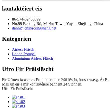
kontaktéiert eis
86-574-62456399
No.99 Beixing Rd, Mazhu Town, Yuyao Zhejiang, China
danni@china-xingsheng.net
Kategorien
Airless Fläsch
Lotion Pompel
Aluminium Airless Fläsch
Ufro Fir Präislëscht
Fir Ufroen iwwer eis Produkter oder Präislëscht, loosst w.e.g. Är E-
Mail un eis a mir kontaktéiere bannent 24 Stonnen.
Ufro Fir Präislëscht