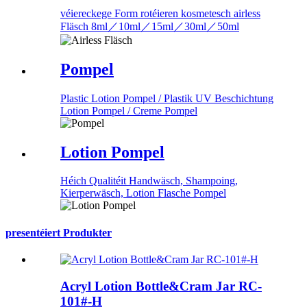
véiereckege Form rotéieren kosmetesch airless
Fläsch 8ml／10ml／15ml／30ml／50ml
Pompel
Plastic Lotion Pompel / Plastik UV Beschichtung
Lotion Pompel / Creme Pompel
Lotion Pompel
Héich Qualitéit Handwäsch, Shampoing,
Kierperwäsch, Lotion Flasche Pompel
presentéiert Produkter
Acryl Lotion Bottle&Cram Jar RC-
101#-H